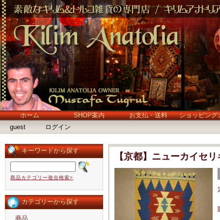
ホーム
SHOP案内
お支払・送料
ショッピング
guest
ログイン
キーワードから探す
【京都】ニューカイセリ
商品カテゴリー複合検索>
カテゴリーから探す
商品