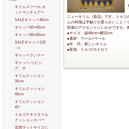
キリムスツール,オ
ットマンチェアー
ニューキリム（新品）です。トルコ
SALEギャッベ40cm
ムの特徴は手触りが柔らかいこと！
ギャッベ60×40cm
部屋のアクセントにいかがですか。
●サイズ 縦48cm×横52cm
ギャッベ90×60cm
●素材 ウール×ウール
SALEギャッベ120
●年 代：新しいキリム
～c
●産地 トルコ/カイセリ
ギャッベランナー
ギャッベ,リビン
グ、大
キリムクッション
35cm
キリムクッション
40cm
キリムクッション
45~
トルコテキスタイル
クッションカバー
玄関マットサイズじ