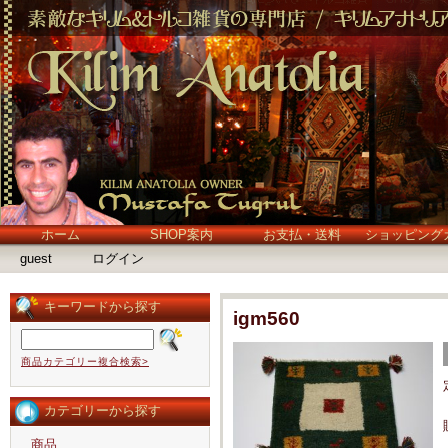
ホーム
SHOP案内
お支払・送料
ショッピング
guest
ログイン
キーワードから探す
igm560
商品カテゴリー複合検索>
カテゴリーから探す
商品