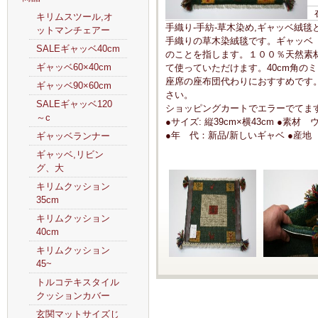
キリムスツール,オ
手織り-手紡-草木染め,ギャッベ絨
ットマンチェアー
手織りの草木染絨毯です。ギャッベ（
SALEギャッベ40cm
のことを指します。１００％天然素
ギャッベ60×40cm
て使っていただけます。40cm角の
座席の座布団代わりにおすすめです
ギャッベ90×60cm
さい。
SALEギャッベ120
ショッピングカートでエラーでてま
～c
●サイズ: 縦39cm×横43cm ●
●年 代：新品/新しいギャベ ●産地
ギャッベランナー
ギャッベ,リビン
グ、大
キリムクッション
35cm
キリムクッション
40cm
キリムクッション
45~
トルコテキスタイル
クッションカバー
玄関マットサイズじ