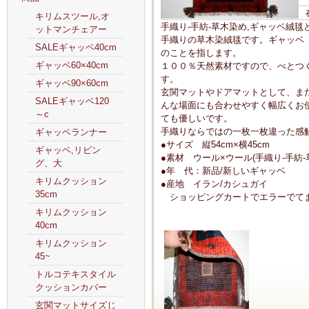
キリムスツール,オ
手織り-手紡-草木染め,ギャッベ絨
ットマンチェアー
手織りの草木染絨毯です。ギャッベ（
SALEギャッベ40cm
のことを指します。
ギャッベ60×40cm
１００％天然素材ですので、べとつ
す。
ギャッベ90×60cm
玄関マットやドアマットとして、ま
SALEギャッベ120
んな場面にも合わせやすく幅広くお
～c
ても優しいです。
手織りならではの一枚一枚違った感
ギャッベランナー
●サイズ 縦54cm×横45cm
ギャッベ,リビン
●素材 ウール×ウール(手織り-手紡-
グ、大
●年 代：新品/新しいギャッベ
キリムクッション
●産地 イラン/カシュガイ
35cm
ショッピングカートでエラーでてま
キリムクッション
40cm
キリムクッション
45~
トルコテキスタイル
クッションカバー
玄関マットサイズじ