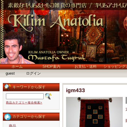
ホーム
SHOP案内
お支払・送料
ショッピング
guest
ログイン
キーワードから探す
igm433
商品カテゴリー複合検索>
カテゴリーから探す
商品