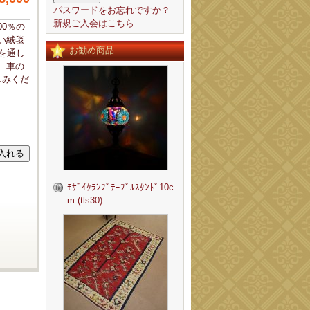
パスワードをお忘れですか？
新規ご入会はこちら
00％の
い絨毯
お勧め商品
を通し
、車の
しみくだ
ﾓｻﾞｲｸﾗﾝﾌﾟﾃｰﾌﾞﾙｽﾀﾝﾄﾞ10c
m (tls30)