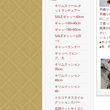
キリムスツール,オ
手織り
ットマンチェアー
手織り
SALEギャッベ40cm
のこと
ギャッベ60×40cm
て使っ
座席の
ギャッベ90×60cm
さい。
SALEギャッベ120
ショッ
～c
●サイ
●年 
ギャッベランナー
ギャッベ,リビン
グ、大
キリムクッション
35cm
キリムクッション
40cm
キリムクッション
45~
トルコテキスタイル
クッションカバー
玄関マットサイズじ