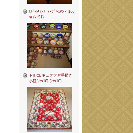
ﾓｻﾞｲｸﾗﾝﾌﾟﾃｰﾌﾞﾙｽﾀﾝﾄﾞ16c
m (kll51)
トルコ/キュタフヤ手描き
小皿[krs10] (krs10)