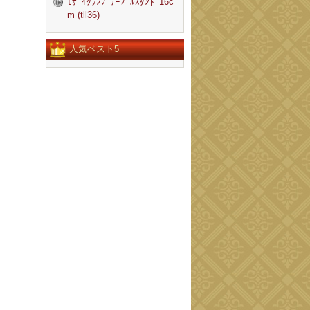
ﾓｻﾞｲｸﾗﾝﾌﾟﾃｰﾌﾞﾙｽﾀﾝﾄﾞ16c
m (tll36)
人気ベスト5