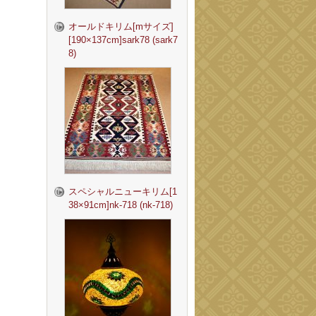
オールドキリム[mサイズ]
[190×137cm]sark78 (sark7
8)
スペシャルニューキリム[1
38×91cm]nk-718 (nk-718)