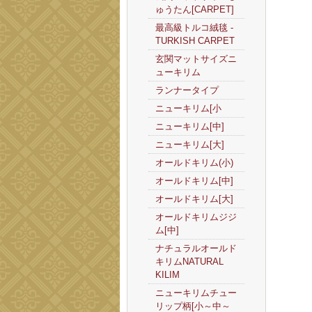
ゅうたん[CARPET]
最高級トルコ絨毯 -
TURKISH CARPET
玄関マットサイズニ
ューキリム
ランナータイプ
ニューキリム[小
ニューキリム[中]
ニューキリム[大]
オールドキリム(小)
オールドキリム[中]
オールドキリム[大]
オールドキリムジジ
ム[中]
ナチュラルオールド
キリムNATURAL
KILIM
ニューキリムチュー
リップ柄[小～中～