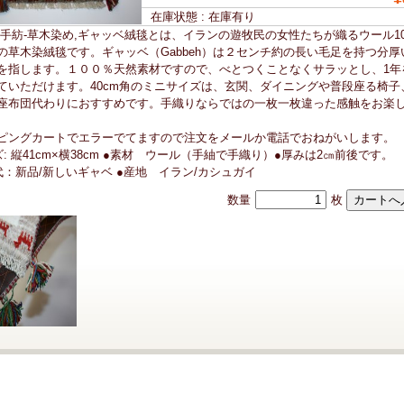
在庫状態 : 在庫有り
-手紡-草木染め,ギャッベ絨毯とは、イランの遊牧民の女性たちが織るウール1
の草木染絨毯です。ギャッベ（Gabbeh）は２センチ約の長い毛足を持つ分厚
を指します。１００％天然素材ですので、べとつくことなくサラッとし、1年
ていただけます。40cm角のミニサイズは、玄関、ダイニングや普段座る椅子
座布団代わりにおすすめです。手織りならではの一枚一枚違った感触をお楽
ピングカートでエラーでてますので注文をメールか電話でおねがいします。
ズ: 縦41cm×横38cm ●素材 ウール（手紬で手織り）●厚みは2㎝前後です。
代：新品/新しいギャベ ●産地 イラン/カシュガイ
数量
枚