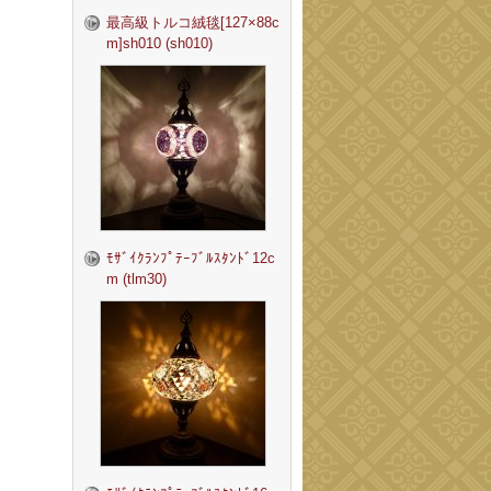
最高級トルコ絨毯[127×88c
m]sh010 (sh010)
ﾓｻﾞｲｸﾗﾝﾌﾟﾃｰﾌﾞﾙｽﾀﾝﾄﾞ12c
m (tlm30)