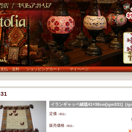
お支払・送料
ショッピングカート
マイページ
331
イランギャッベ絨毯41×38cm[igm331] (igm
定価
（税込）
販売価格
（税込）
¥