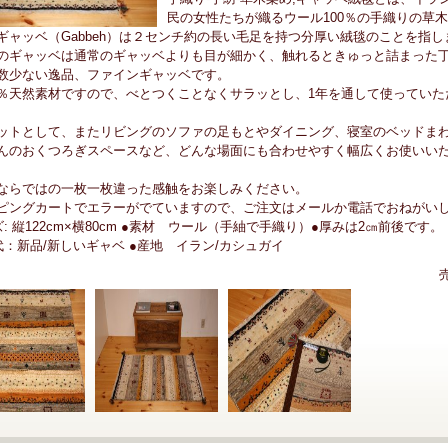
民の女性たちが織るウール100％の手織りの草
ギャッベ（Gabbeh）は２センチ約の長い毛足を持つ分厚い絨毯のことを指し
のギャッベは通常のギャッベよりも目が細かく、触れるときゅっと詰まった
数少ない逸品、ファインギャッベです。
％天然素材ですので、べとつくことなくサラッとし、1年を通して使っていた
ットとして、またリビングのソファの足もとやダイニング、寝室のベッドま
んのおくつろぎスペースなど、どんな場面にも合わせやすく幅広くお使いい
ならではの一枚一枚違った感触をお楽しみください。
ピングカートでエラーがでていますので、ご注文はメールか電話でおねがい
ズ: 縦122cm×横80cm ●素材 ウール（手紬で手織り）●厚みは2㎝前後です。
代：新品/新しいギャベ ●産地 イラン/カシュガイ