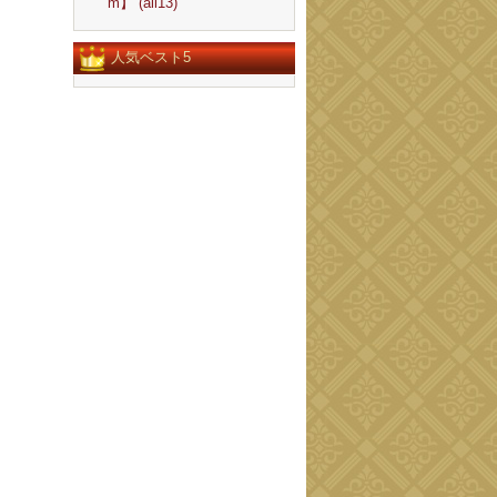
m】 (all13)
人気ベスト5