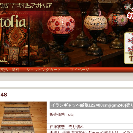
お支払・送料
ショッピングカート
マイページ
248
イランギャッベ絨毯122×80cm[igm248]
(igm248)
販売価格
（税込）
在庫状態 : 売り切れ
手織り-手紡-草木染め,ギャッベ絨毯とは、イラ