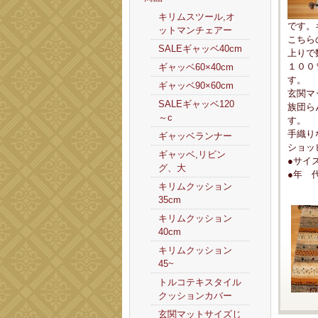
キリムスツール,オ
です。
ットマンチェアー
こちら
SALEギャッベ40cm
上りで
１００
ギャッベ60×40cm
す。
ギャッベ90×60cm
玄関マ
SALEギャッベ120
族団ら
～c
す。
手織り
ギャッベランナー
ショッ
ギャッベ,リビン
●サイ
グ、大
●年 
キリムクッション
35cm
キリムクッション
40cm
キリムクッション
45~
トルコテキスタイル
クッションカバー
玄関マットサイズじ