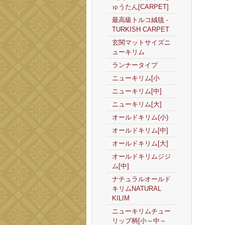
ゅうたん[CARPET]
最高級トルコ絨毯 -
TURKISH CARPET
玄関マットサイズニ
ューキリム
ランナータイプ
ニューキリム[小
ニューキリム[中]
ニューキリム[大]
オールドキリム(小)
オールドキリム[中]
オールドキリム[大]
オールドキリムジジ
ム[中]
ナチュラルオールド
キリムNATURAL
KILIM
ニューキリムチュー
リップ柄[小～中～