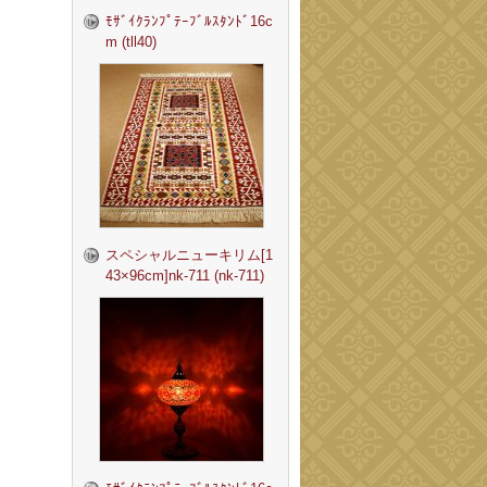
ﾓｻﾞｲｸﾗﾝﾌﾟﾃｰﾌﾞﾙｽﾀﾝﾄﾞ16c
m (tll40)
スペシャルニューキリム[1
43×96cm]nk-711 (nk-711)