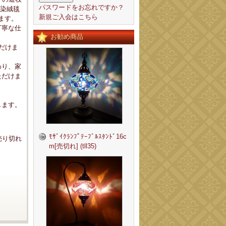
パスワードをお忘れですか？
木染絨毯
新規ご入会はこちら
ます。
丁寧な仕
お勧め商品
だけま
わり、家
ただけま
します。
ﾓｻﾞｲｸﾗﾝﾌﾟﾃｰﾌﾞﾙｽﾀﾝﾄﾞ16c
売り切れ
m[売切れ] (tll35)