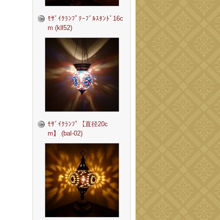
ﾓｻﾞｲｸﾗﾝﾌﾟﾃｰﾌﾞﾙｽﾀﾝﾄﾞ16c
m (kll52)
ﾓｻﾞｲｸﾗﾝﾌﾟ【直径20c
m】 (bal-02)