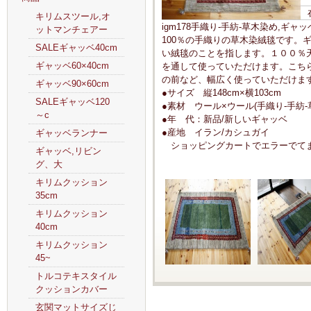
キリムスツール,オ
igm178手織り-手紡-草木染め,
ットマンチェアー
100％の手織りの草木染絨毯です。ギ
SALEギャッベ40cm
い絨毯のことを指します。１００％
ギャッベ60×40cm
を通して使っていただけます。こち
の前など、幅広く使っていただけま
ギャッベ90×60cm
●サイズ 縦148cm×横103cm
SALEギャッベ120
●素材 ウール×ウール(手織り-手紡-
～c
●年 代：新品/新しいギャッベ
●産地 イラン/カシュガイ
ギャッベランナー
ショッピングカートでエラーでてま
ギャッベ,リビン
グ、大
キリムクッション
35cm
キリムクッション
40cm
キリムクッション
45~
トルコテキスタイル
クッションカバー
玄関マットサイズじ