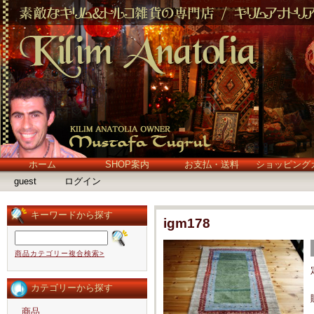
ホーム
SHOP案内
お支払・送料
ショッピング
guest
ログイン
キーワードから探す
igm178
商品カテゴリー複合検索>
カテゴリーから探す
商品