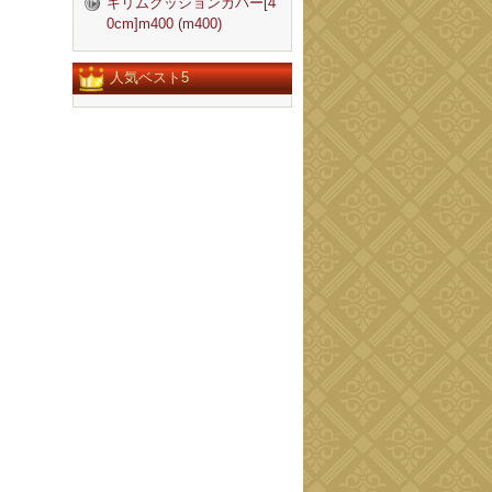
キリムクッションカバー[4
0cm]m400 (m400)
人気ベスト5