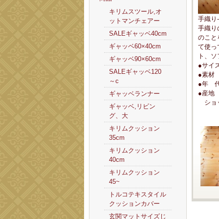
キリムスツール,オ
手織り
ットマンチェアー
手織り
SALEギャッベ40cm
のこと
ギャッベ60×40cm
て使っ
ト、ソ
ギャッベ90×60cm
●サイズ
SALEギャッベ120
●素材
～c
●年 
●産地
ギャッベランナー
ショッ
ギャッベ,リビン
グ、大
キリムクッション
35cm
キリムクッション
40cm
キリムクッション
45~
トルコテキスタイル
クッションカバー
玄関マットサイズじ