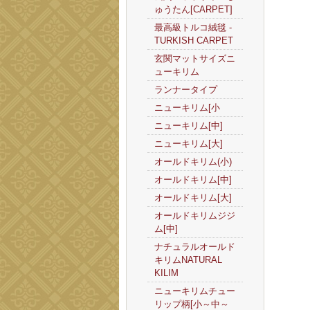
ゅうたん[CARPET]
最高級トルコ絨毯 -
TURKISH CARPET
玄関マットサイズニ
ューキリム
ランナータイプ
ニューキリム[小
ニューキリム[中]
ニューキリム[大]
オールドキリム(小)
オールドキリム[中]
オールドキリム[大]
オールドキリムジジ
ム[中]
ナチュラルオールド
キリムNATURAL
KILIM
ニューキリムチュー
リップ柄[小～中～