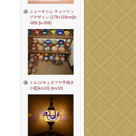
ニューキリム チューリッ
プデザイン [178×118cm]ls
-009 (ls-009)
トルコ/キュタフヤ手描き
小皿[krs10] (krs10)