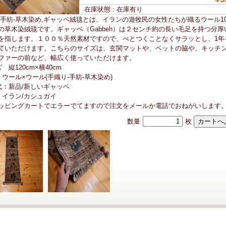
在庫状態 : 在庫有り
-手紡-草木染め,ギャッベ絨毯とは、イランの遊牧民の女性たちが織るウール1
の草木染絨毯です。ギャッベ（Gabbeh）は２センチ約の長い毛足を持つ分厚
を指します。１００％天然素材ですので、べとつくことなくサラッとし、1年
ていただけます。こちらのサイズは、玄関マットや、ベットの脇や、キッチ
ファーの前など、幅広く使っていただけます。
 縦120cm×横40cm
 ウール×ウール(手織り-手紡-草木染め)
代：新品/新しいギャッベ
 イラン/カシュガイ
ピングカートでエラーでてますので注文をメールか電話でおねがいします
数量
枚