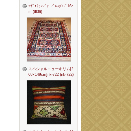
ﾓｻﾞｲｸﾗﾝﾌﾟﾃｰﾌﾞﾙｽﾀﾝﾄﾞ16c
m (tll36)
スペシャルニューキリム[2
08×149cm]nk-722 (nk-722)