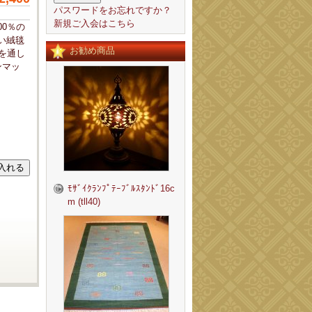
パスワードをお忘れですか？
新規ご入会はこちら
00％の
い絨毯
お勧め商品
を通し
ンマッ
。
ﾓｻﾞｲｸﾗﾝﾌﾟﾃｰﾌﾞﾙｽﾀﾝﾄﾞ16c
m (tll40)