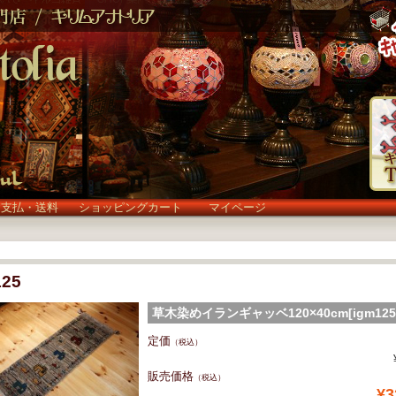
お支払・送料
ショッピングカート
マイページ
125
草木染めイランギャッベ120×40cm[igm125
(igm125)
定価
（税込）
販売価格
（税込）
¥3