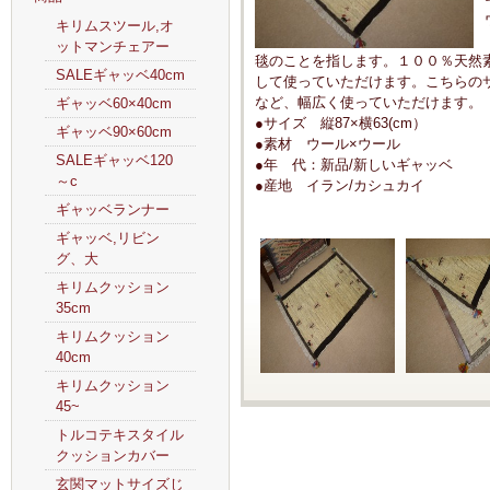
キリムスツール,オ
ットマンチェアー
毯のことを指します。１００％天然
SALEギャッベ40cm
して使っていただけます。こちらの
など、幅広く使っていただけます。
ギャッベ60×40cm
●サイズ 縦87×横63(cm）
ギャッベ90×60cm
●素材 ウール×ウール
SALEギャッベ120
●年 代：新品/新しいギャッベ
～c
●産地 イラン/カシュカイ
ギャッベランナー
ギャッベ,リビン
グ、大
キリムクッション
35cm
キリムクッション
40cm
キリムクッション
45~
トルコテキスタイル
クッションカバー
玄関マットサイズじ