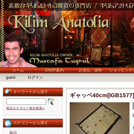
ホーム
SHOP案内
お支払・送料
ショッピング
guest
ログイン
キーワードから探す
ギャッベ40cm[IGB1577
商品カテゴリー複合検索>
カテゴリーから探す
商品