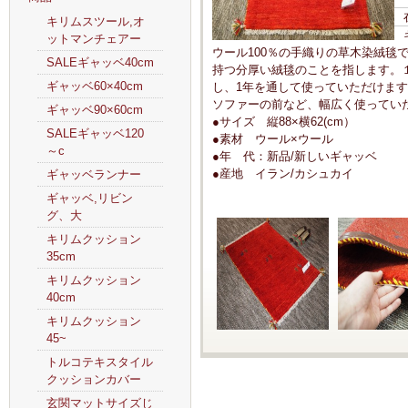
キリムスツール,オ
ットマンチェアー
ウール100％の手織りの草木染絨毯で
SALEギャッベ40cm
持つ分厚い絨毯のことを指します。
ギャッベ60×40cm
し、1年を通して使っていただけま
ソファーの前など、幅広く使ってい
ギャッベ90×60cm
●サイズ 縦88×横62(cm）
SALEギャッベ120
●素材 ウール×ウール
～c
●年 代：新品/新しいギャッベ
●産地 イラン/カシュカイ
ギャッベランナー
ギャッベ,リビン
グ、大
キリムクッション
35cm
キリムクッション
40cm
キリムクッション
45~
トルコテキスタイル
クッションカバー
玄関マットサイズじ