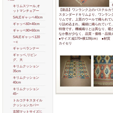
キリムスツール,オ
【新品】ワンランク上のパステルカラー
ットマンチェアー
スタンダードキリムより、ワンラン
SALEギャッベ40cm
リムです。上質のウールで織られて
ギャッベ60×40cm
り詰め込まれ、繊細に織られていて
特徴です。機械織りとは異なり、暖
ギャッベ90×60cm
なか数が少なく、品質・価格・品揃
SALEギャッベ120
●サイズ:縦170×横128(cm） ●
～c
カイセリ
ギャッベランナー
ギャッベ,リビン
グ、大
キリムクッション
35cm
キリムクッション
40cm
キリムクッション
45~
トルコテキスタイル
クッションカバー
玄関マットサイズじ