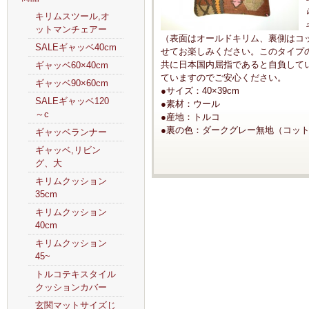
キリムスツール,オ
ットマンチェアー
（表面はオールドキリム、裏側はコ
SALEギャッベ40cm
せてお楽しみください。このタイプ
共に日本国内屈指であると自負して
ギャッベ60×40cm
ていますのでご安心ください。
ギャッベ90×60cm
●サイズ：40×39cm
SALEギャッベ120
●素材：ウール
～c
●産地：トルコ
●裏の色：ダークグレー無地（コッ
ギャッベランナー
ギャッベ,リビン
グ、大
キリムクッション
35cm
キリムクッション
40cm
キリムクッション
45~
トルコテキスタイル
クッションカバー
玄関マットサイズじ