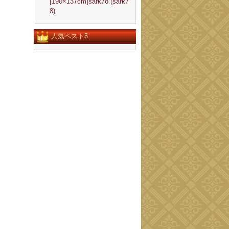
[190×137cm]sark78 (sark7
8)
人気ベスト5