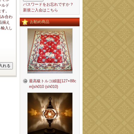
パスワードをお忘れですか？
ールド
新規ご入会はこちら
ます。
組み合わ
お勧め商品
品揃え
ら輸入し
最高級トルコ絨毯[127×88c
m]sh010 (sh010)