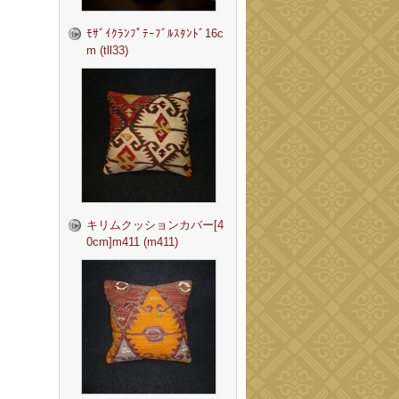
ﾓｻﾞｲｸﾗﾝﾌﾟﾃｰﾌﾞﾙｽﾀﾝﾄﾞ16c
m (tll33)
キリムクッションカバー[4
0cm]m411 (m411)