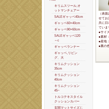
キリムスツール,オ
ットマンチェアー
（表面
SALEギャッベ40cm
せてお
共に日
ギャッベ60×40cm
ていま
ギャッベ90×60cm
●サイズ
SALEギャッベ120
●素材
～c
●産地
●裏の
ギャッベランナー
ギャッベ,リビン
グ、大
キリムクッション
35cm
キリムクッション
40cm
キリムクッション
45~
トルコテキスタイル
クッションカバー
玄関マットサイズじ