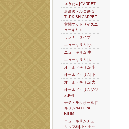
ゅうたん[CARPET]
最高級トルコ絨毯 -
TURKISH CARPET
玄関マットサイズニ
ューキリム
ランナータイプ
ニューキリム[小
ニューキリム[中]
ニューキリム[大]
オールドキリム(小)
オールドキリム[中]
オールドキリム[大]
オールドキリムジジ
ム[中]
ナチュラルオールド
キリムNATURAL
KILIM
ニューキリムチュー
リップ柄[小～中～