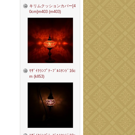
キリムクッションカバー[4
0cm]m403 (m403)
ﾓｻﾞｲｸﾗﾝﾌﾟﾃｰﾌﾞﾙｽﾀﾝﾄﾞ16c
m (kll53)