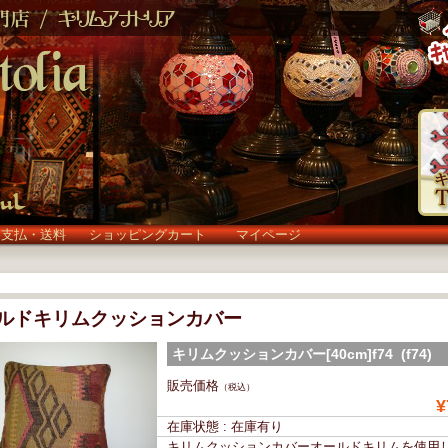
お支払・送料
ショッピングカート
マイページ
ルドキリムクッションカバー
キリムクッションカバー[40cm]f74 (f74)
販売価格
（税込）
¥
在庫状態 : 在庫有り
キリムクッションカバーオールドキリムを使用