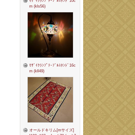
ﾓｻﾞｲｸﾗﾝﾌﾟﾃｰﾌﾞﾙｽﾀﾝﾄﾞ10c
m (kls56)
ﾓｻﾞｲｸﾗﾝﾌﾟﾃｰﾌﾞﾙｽﾀﾝﾄﾞ16c
m (kll49)
オールドキリム[mサイズ]