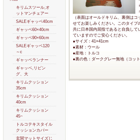
キリムスツール,オ
ットマンチェアー
（表面はオールドキリム、裏側はコ
SALEギャッベ40cm
せてお楽しみください。このタイプ
共に日本国内屈指であると自負して
ギャッベ60×40cm
ていますのでご安心ください。
ギャッベ90×60cm
●サイズ：41×41cm
SALEギャッベ120
●素材：ウール
～c
●産地：トルコ
●裏の色：ダークグレー無地（コッ
ギャッベランナー
ギャッベ,リビン
グ、大
キリムクッション
35cm
キリムクッション
40cm
キリムクッション
45~
トルコテキスタイル
クッションカバー
玄関マットサイズじ