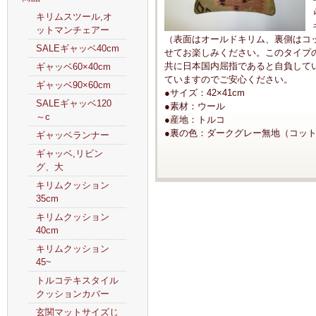
キリムスツール,オ
ットマンチェアー
（表面はオールドキリム、裏側はコ
SALEギャッベ40cm
せてお楽しみください。このタイプ
共に日本国内屈指であると自負して
ギャッベ60×40cm
ていますのでご安心ください。
ギャッベ90×60cm
●サイズ：42×41cm
SALEギャッベ120
●素材：ウール
～c
●産地：トルコ
●裏の色：ダークグレー無地（コッ
ギャッベランナー
ギャッベ,リビン
グ、大
キリムクッション
35cm
キリムクッション
40cm
キリムクッション
45~
トルコテキスタイル
クッションカバー
玄関マットサイズじ