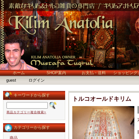
ホーム
SHOP案内
お支払・送料
ショッピング
guest
ログイン
キーワードから探す
トルコオールドキリム
商品カテゴリー複合検索>
カテゴリーから探す
商品