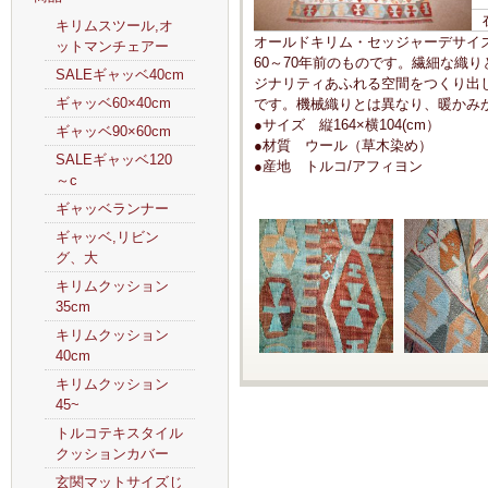
キリムスツール,オ
オールドキリム・セッジャーデサイズ（
ットマンチェアー
60～70年前のものです。繊細な織
SALEギャッベ40cm
ジナリティあふれる空間をつくり出
ギャッベ60×40cm
です。機械織りとは異なり、暖かみ
●サイズ 縦164×横104(cm）
ギャッベ90×60cm
●材質 ウール（草木染め）
SALEギャッベ120
●産地 トルコ/アフィヨン
～c
ギャッベランナー
ギャッベ,リビン
グ、大
キリムクッション
35cm
キリムクッション
40cm
キリムクッション
45~
トルコテキスタイル
クッションカバー
玄関マットサイズじ