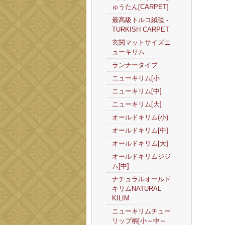
ゅうたん[CARPET]
最高級トルコ絨毯 -
TURKISH CARPET
玄関マットサイズニ
ューキリム
ランナータイプ
ニューキリム[小
ニューキリム[中]
ニューキリム[大]
オールドキリム(小)
オールドキリム[中]
オールドキリム[大]
オールドキリムジジ
ム[中]
ナチュラルオールド
キリムNATURAL
KILIM
ニューキリムチュー
リップ柄[小～中～