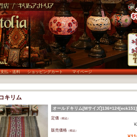
お支払・送料
ショッピングカート
マイページ
コキリム
オールドキリム[Mサイズ]136×124[eck151
(eck151)
定価
（税込）
¥
販売価格
（税込）
¥11