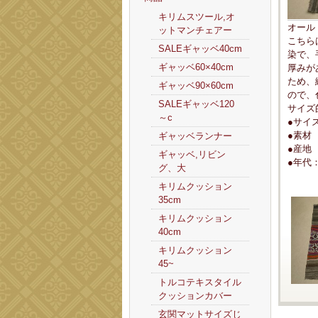
キリムスツール,オ
オール
ットマンチェアー
こちら
SALEギャッベ40cm
染で、
ギャッベ60×40cm
厚みが
ため、
ギャッベ90×60cm
ので、
SALEギャッベ120
サイズ
～c
●サイズ
●素材
ギャッベランナー
●産地
ギャッベ,リビン
●年代：
グ、大
キリムクッション
35cm
キリムクッション
40cm
キリムクッション
45~
トルコテキスタイル
クッションカバー
玄関マットサイズじ