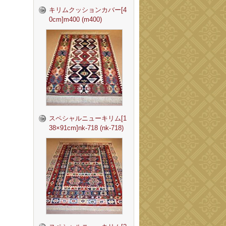
キリムクッションカバー[4
0cm]m400 (m400)
スペシャルニューキリム[1
38×91cm]nk-718 (nk-718)