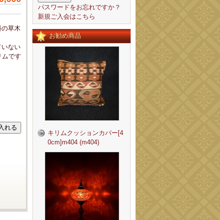
パスワードをお忘れですか？
新規ご入会はこちら
料の草木
お勧め商品
ていない
リムです
キリムクッションカバー[4
0cm]m404 (m404)