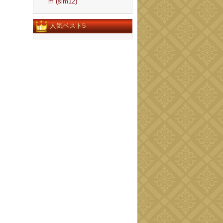
m (slm12)
人気ベスト5