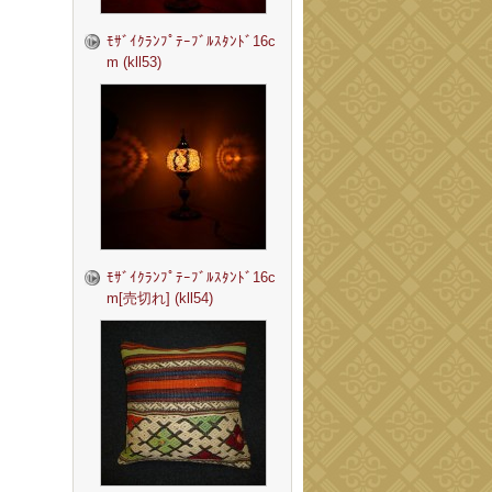
ﾓｻﾞｲｸﾗﾝﾌﾟﾃｰﾌﾞﾙｽﾀﾝﾄﾞ16c
m (kll53)
ﾓｻﾞｲｸﾗﾝﾌﾟﾃｰﾌﾞﾙｽﾀﾝﾄﾞ16c
m[売切れ] (kll54)