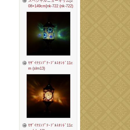
スペシャルニューキリム[2
08×149cm]nk-722 (nk-722)
ﾓｻﾞｲｸﾗﾝﾌﾟﾃｰﾌﾞﾙｽﾀﾝﾄﾞ11c
m (slm13)
ﾓｻﾞｲｸﾗﾝﾌﾟﾃｰﾌﾞﾙｽﾀﾝﾄﾞ11c