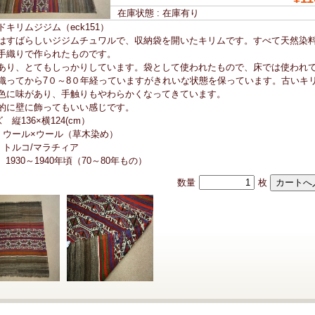
在庫状態 : 在庫有り
ドキリムジジム（eck151）
はすばらしいジジムチュワルで、収納袋を開いたキリムです。すべて天然染
手織りで作られたものです。
あり、とてもしっかりしています。袋として使われたもので、床では使われ
織ってから7０～8０年経っていますがきれいな状態を保っています。古いキ
色に味があり、手触りもやわらかくなってきています。
的に壁に飾ってもいい感じです。
 縦136×横124(cm）
 ウール×ウール（草木染め）
 トルコ/マラチィア
 1930～1940年頃（70～80年もの）
数量
枚