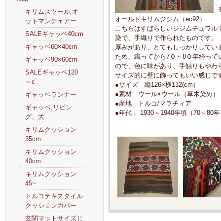
キリムスツール,オ
オールドキリムジジム（ec92）
ットマンチェアー
こちらはすばらしいジジムチュワル
SALEギャッベ40cm
染で、手織りで作られたものです。
ギャッベ60×40cm
厚みがあり、とてもしっかりしてい
ため、織ってから7０～8０年経っ
ギャッベ90×60cm
ので、色に味があり、手触りもやわ
SALEギャッベ120
サイズ的に壁に飾ってもいい感じで
～c
●サイズ 縦126×横132(cm）
●素材 ウール×ウール（草木染め）
ギャッベランナー
●産地 トルコ/マラチィア
ギャッベ,リビン
●年代： 1930～1940年頃（70～80
グ、大
キリムクッション
35cm
キリムクッション
40cm
キリムクッション
45~
トルコテキスタイル
クッションカバー
玄関マットサイズじ