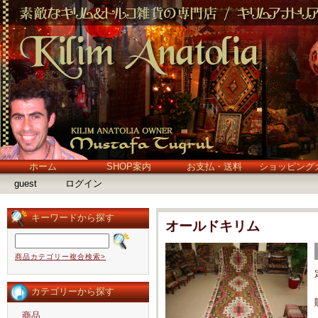
ホーム
SHOP案内
お支払・送料
ショッピング
guest
ログイン
キーワードから探す
オールドキリム
商品カテゴリー複合検索>
カテゴリーから探す
商品