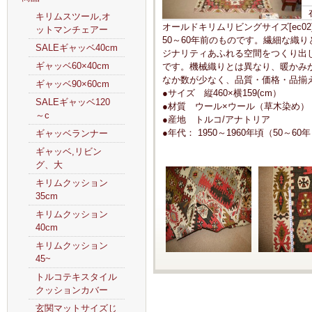
キリムスツール,オ
オールドキリムリビングサイズ[ec02
ットマンチェアー
50～60年前のものです。繊細な織
SALEギャッベ40cm
ジナリティあふれる空間をつくり出
ギャッベ60×40cm
です。機械織りとは異なり、暖かみ
なか数が少なく、品質・価格・品揃
ギャッベ90×60cm
●サイズ 縦460×横159(cm）
SALEギャッベ120
●材質 ウール×ウール（草木染め）
～c
●産地 トルコ/アナトリア
●年代： 1950～1960年頃（50～60
ギャッベランナー
ギャッベ,リビン
グ、大
キリムクッション
35cm
キリムクッション
40cm
キリムクッション
45~
トルコテキスタイル
クッションカバー
玄関マットサイズじ