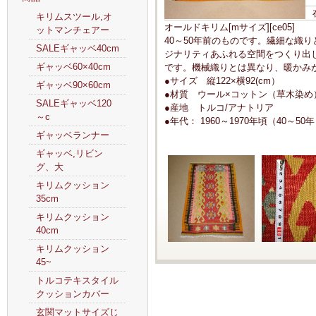
キリムスツール,オ
オールドキリム[mサイズ][ce05]
ットマンチェアー
40～50年前のものです。繊細な織
SALEギャッベ40cm
ジナリティあふれる空間をつくり出
ギャッベ60×40cm
です。機械織りとは異なり、暖かみ
●サイズ 縦122×横92(cm）
ギャッベ90×60cm
●材質 ウール×コットン（草木染め
SALEギャッベ120
●産地 トルコ/アナトリア
～c
●年代： 1960～1970年頃（40～50
ギャッベランナー
ギャッベ,リビン
グ、大
キリムクッション
35cm
キリムクッション
40cm
キリムクッション
45~
トルコテキスタイル
クッションカバー
玄関マットサイズじ