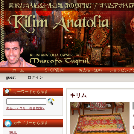
ホーム
SHOP案内
お支払・送料
ショッピング
guest
ログイン
キーワードから探す
キリム
商品カテゴリー複合検索>
カテゴリーから探す
商品