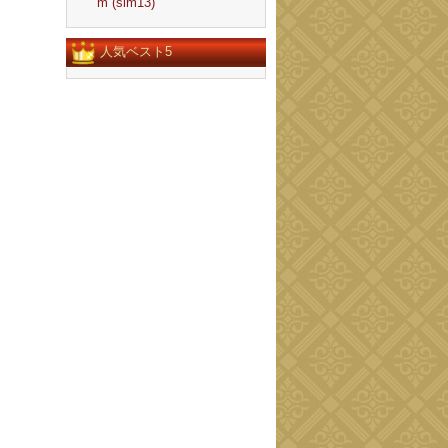
m (slm13)
人気ベスト5