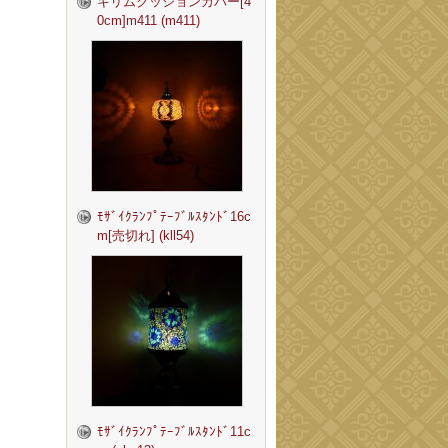
キリムクッションカバー[4
0cm]m411 (m411)
ﾓｻﾞｲｸﾗﾝﾌﾟﾃｰﾌﾞﾙｽﾀﾝﾄﾞ16c
m[売切れ] (kll54)
ﾓｻﾞｲｸﾗﾝﾌﾟﾃｰﾌﾞﾙｽﾀﾝﾄﾞ11c