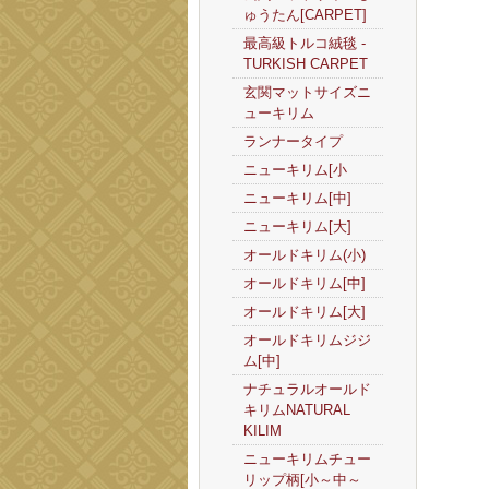
ゅうたん[CARPET]
最高級トルコ絨毯 -
TURKISH CARPET
玄関マットサイズニ
ューキリム
ランナータイプ
ニューキリム[小
ニューキリム[中]
ニューキリム[大]
オールドキリム(小)
オールドキリム[中]
オールドキリム[大]
オールドキリムジジ
ム[中]
ナチュラルオールド
キリムNATURAL
KILIM
ニューキリムチュー
リップ柄[小～中～