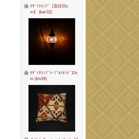
ﾓｻﾞｲｸﾗﾝﾌﾟ【直径20c
m】 (bal-02)
ﾓｻﾞｲｸﾗﾝﾌﾟﾃｰﾌﾞﾙｽﾀﾝﾄﾞ10c
m (kls58)