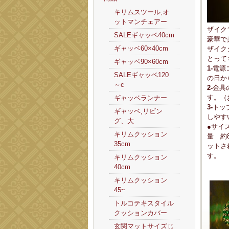
キリムスツール,オ
ットマンチェアー
ザイク
SALEギャッベ40cm
豪華で
ギャッベ60×40cm
ザイク
とって
ギャッベ90×60cm
1-
電源
SALEギャッベ120
の日か
～c
2-
金具
す。（
ギャッベランナー
3-
トッ
ギャッベ,リビン
しやす
グ、大
●サイ
キリムクッション
量 約8
35cm
ットさ
す。
キリムクッション
40cm
キリムクッション
45~
トルコテキスタイル
クッションカバー
玄関マットサイズじ