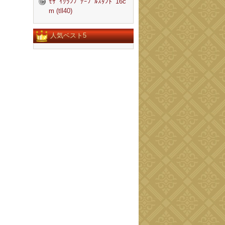
ﾓｻﾞｲｸﾗﾝﾌﾟﾃｰﾌﾞﾙｽﾀﾝﾄﾞ16c
m (tll40)
人気ベスト5