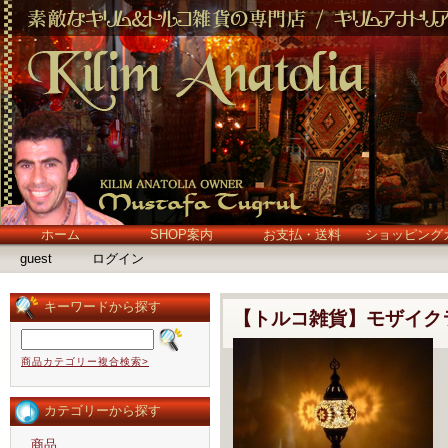
ホーム
SHOP案内
お支払・送料
ショッピング
guest
ログイン
キーワードから探す
【トルコ雑貨】モザイク
商品カテゴリー複合検索>
カテゴリーから探す
商品