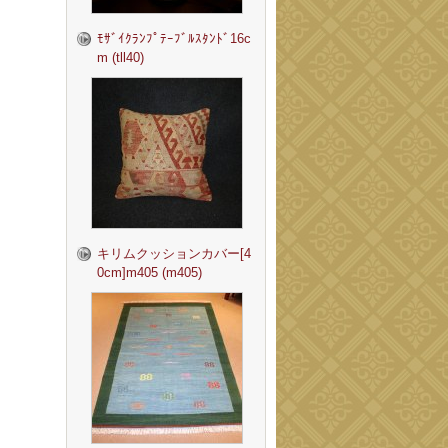
ﾓｻﾞｲｸﾗﾝﾌﾟﾃｰﾌﾞﾙｽﾀﾝﾄﾞ16c
m (tll40)
キリムクッションカバー[4
0cm]m405 (m405)