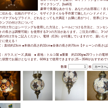
ザイクランプ。[bal63]
豪華で美麗なあかりを、あなたのお部屋に！古
に伝わる、伝統のデザイン、モザイクタイルを手作業で施したハンドメイド
ーズナブルなプライス、どれをとっても大満足！お隣に差がつく、世界に1つ
ランプの付け方について
の付け方にはシーリングを使用した方法と、レールにつける方法と、コンセ
トの長さは調整可能）を使用する3つの方法があります。ご注文の際に、3つ
望の付け方をご記入ください。電球（E26）が付属していますので、届いた
ぐに使える！
ズ：直径約23cm ●本体の高さ約32cm●全体の長さ約70cm【チェーンの長さ
質：ガラス,ビーズ,真鍮 ● 産地：トルコ製 ●重量 約2100gr●25ワットの電
た状態でお届けとなります。60Wまで使用できますが,25～35Wがおすすめで
数量
枚