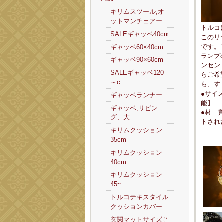
キリムスツール,オ
ットマンチェアー
トルコ
SALEギャッベ40cm
このリ
です。
ギャッベ60×40cm
ランプ
ギャッベ90×60cm
ンセン
SALEギャッベ120
らご希
～c
ら、す
●サイ
ギャッベランナー
能】
ギャッベ,リビン
●材 
グ、大
トされ
キリムクッション
35cm
キリムクッション
40cm
キリムクッション
45~
トルコテキスタイル
クッションカバー
玄関マットサイズじ