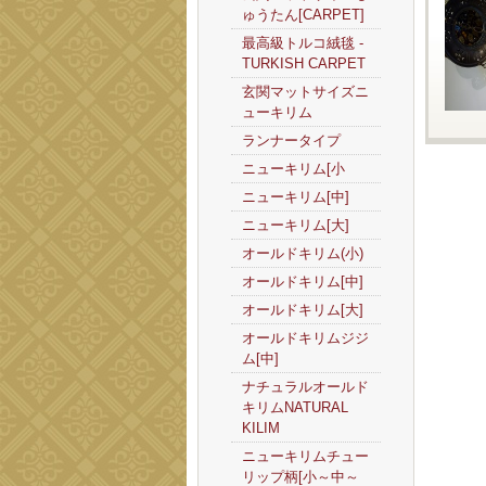
ゅうたん[CARPET]
最高級トルコ絨毯 -
TURKISH CARPET
玄関マットサイズニ
ューキリム
ランナータイプ
ニューキリム[小
ニューキリム[中]
ニューキリム[大]
オールドキリム(小)
オールドキリム[中]
オールドキリム[大]
オールドキリムジジ
ム[中]
ナチュラルオールド
キリムNATURAL
KILIM
ニューキリムチュー
リップ柄[小～中～