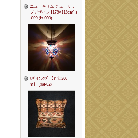
ニューキリム チューリッ
プデザイン [178×118cm]ls
-009 (ls-009)
ﾓｻﾞｲｸﾗﾝﾌﾟ【直径20c
m】 (bal-02)