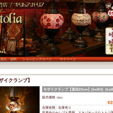
お支払・送料
ショッピングカート
マイページ
ザイクランプ】
モザイクランプ【直径23cm】[bal63] (bal6
販売価格
（税込）
¥2
在庫状態 : 在庫有り
世界中のセレブも愛用、エキゾチックなトルコ