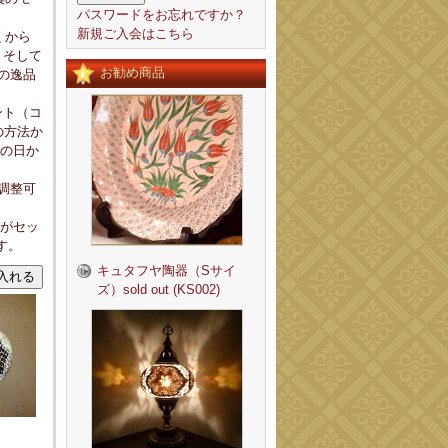
パスワードをお忘れですか？
新規ご入会はこちら
くから
。そして
お勧め商品
の逸品
ント（コ
の方法か
その日か
は調整可
球がセッ
す。
キュタフヤ陶器（Sサイ
ズ）sold out (KS002)