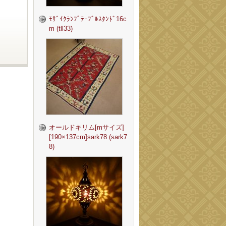
ﾓｻﾞｲｸﾗﾝﾌﾟﾃｰﾌﾞﾙｽﾀﾝﾄﾞ16c
m (tll33)
オールドキリム[mサイズ]
[190×137cm]sark78 (sark7
8)