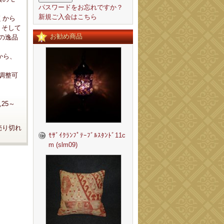
パスワードをお忘れですか？
新規ご入会はこちら
くから
。そして
お勧め商品
の逸品
から、
は調整可
25～
売り切れ
ﾓｻﾞｲｸﾗﾝﾌﾟﾃｰﾌﾞﾙｽﾀﾝﾄﾞ11c
m (slm09)