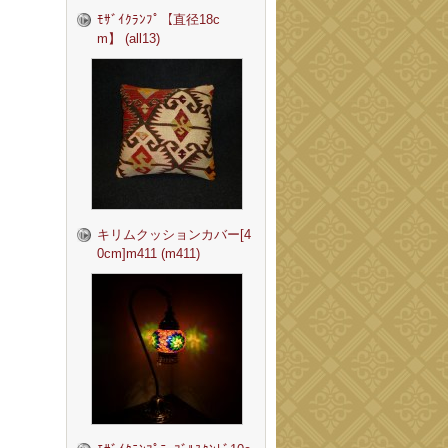
ﾓｻﾞｲｸﾗﾝﾌﾟ【直径18c
m】 (all13)
キリムクッションカバー[4
0cm]m411 (m411)