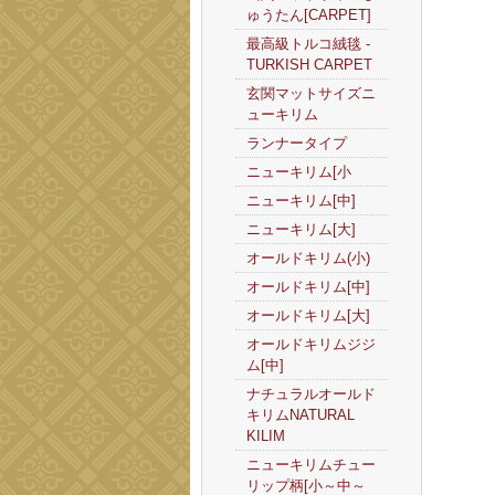
ゅうたん[CARPET]
最高級トルコ絨毯 -
TURKISH CARPET
玄関マットサイズニ
ューキリム
ランナータイプ
ニューキリム[小
ニューキリム[中]
ニューキリム[大]
オールドキリム(小)
オールドキリム[中]
オールドキリム[大]
オールドキリムジジ
ム[中]
ナチュラルオールド
キリムNATURAL
KILIM
ニューキリムチュー
リップ柄[小～中～