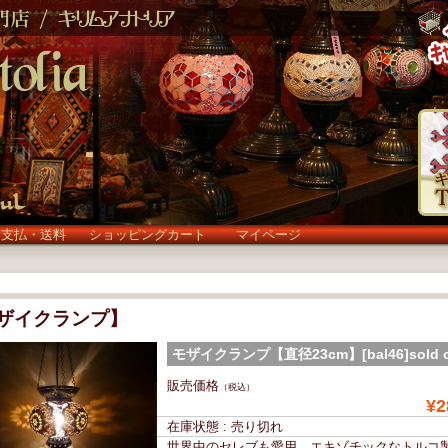
お支払・送料
ショッピングカート
マイページ
ザイクランプ】
モザイクランプ【直径23cm】[bal46]sold 
(bal46)
販売価格
（税込）
¥2
在庫状態 : 売り切れ
世界中のセレブも愛用、エキゾチックなトルコ