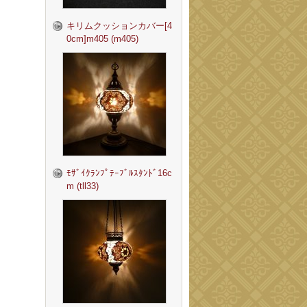
キリムクッションカバー[4
0cm]m405 (m405)
ﾓｻﾞｲｸﾗﾝﾌﾟﾃｰﾌﾞﾙｽﾀﾝﾄﾞ16c
m (tll33)