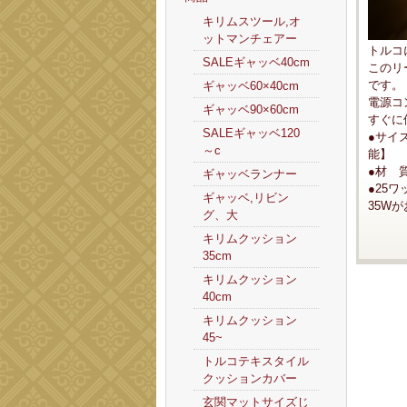
キリムスツール,オ
ットマンチェアー
トルコ
SALEギャッベ40cm
このリ
です。
ギャッベ60×40cm
電源コ
ギャッベ90×60cm
すぐに
SALEギャッベ120
●サイ
～c
能】
●材 質
ギャッベランナー
●25
ギャッベ,リビン
35W
グ、大
キリムクッション
35cm
キリムクッション
40cm
キリムクッション
45~
トルコテキスタイル
クッションカバー
玄関マットサイズじ