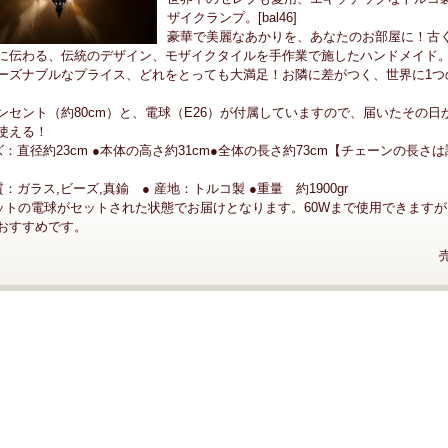
ザイクランプ。[bal46]
豪華で美麗なあかりを、あなたのお部屋に！古
に伝わる、伝統のデザイン、モザイクタイルを手作業で施したハンドメイド
ーズナブルなプライス、どれをとっても大満足！お隣に差がつく、世界に1つ
ンセント（約80cm）と、電球（E26）が付属していますので、届いたその日
使える！
ズ：直径約23cm ●本体の高さ約31cm●全体の長さ約73cm【チェーンの長さ
：ガラス,ビーズ,真鍮 ● 産地：トルコ製 ●重量 約1900gr
ワットの電球がセットされた状態でお届けとなります。60Wまで使用できますが,
がおすすめです。