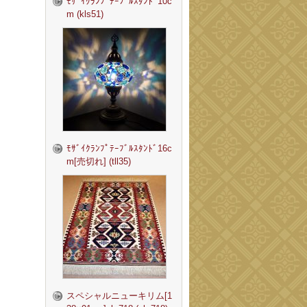
ﾓｻﾞｲｸﾗﾝﾌﾟﾃｰﾌﾞﾙｽﾀﾝﾄﾞ10c
m (kls51)
ﾓｻﾞｲｸﾗﾝﾌﾟﾃｰﾌﾞﾙｽﾀﾝﾄﾞ16c
m[売切れ] (tll35)
スペシャルニューキリム[1