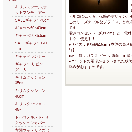
キリムスツール,オ
ットマンチェアー
トルコに伝わる、伝統のデザイン、
SALEギャッベ40cm
このリーズナブルなプライス、どれ
です。
ギャッベ60×40cm
電源コンセント（約80cm）と、電
ギャッベ90×60cm
すぐに使える！
SALEギャッベ120
●サイズ：直径約23cm ●本体の高さ
～c
能】
●材 質：ガラス,ビーズ,真鍮 ● 産地
ギャッベランナー
●25ワットの電球がセットされた状態
ギャッベ,リビン
35Wがおすすめです。
グ、大
キリムクッション
35cm
キリムクッション
40cm
キリムクッション
45~
トルコテキスタイル
クッションカバー
玄関マットサイズじ