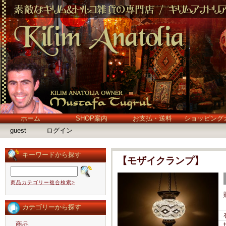
ホーム
SHOP案内
お支払・送料
ショッピング
guest
ログイン
キーワードから探す
【モザイクランプ】
商品カテゴリー複合検索>
カテゴリーから探す
商品