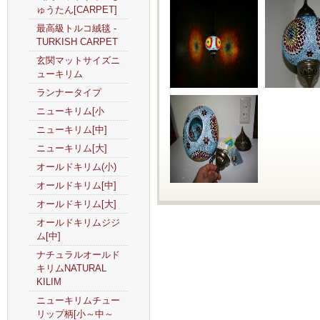
ゅうたん[CARPET]
最高級トルコ絨毯 -
TURKISH CARPET
玄関マットサイズニ
ューキリム
ランナータイプ
ニューキリム[小
ニューキリム[中]
ニューキリム[大]
オールドキリム(小)
オールドキリム[中]
オールドキリム[大]
オールドキリムジジ
ム[中]
ナチュラルオールド
キリムNATURAL
KILIM
ニューキリムチュー
リップ柄[小～中～