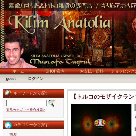
ホーム
SHOP案内
お支払・送料
ショッピング
guest
ログイン
キーワードから探す
【トルコのモザイクラン
商品カテゴリー複合検索>
カテゴリーから探す
商品