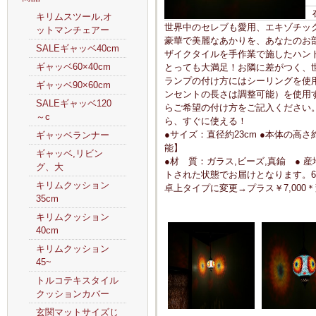
キリムスツール,オ
世界中のセレブも愛用、エキゾチッ
ットマンチェアー
豪華で美麗なあかりを、あなたのお
SALEギャッベ40cm
ザイクタイルを手作業で施したハン
ギャッベ60×40cm
とっても大満足！お隣に差がつく、
ランプの付け方にはシーリングを使
ギャッベ90×60cm
ンセントの長さは調整可能）を使用
SALEギャッベ120
らご希望の付け方をご記入ください。
～c
ら、すぐに使える！
●サイズ：直径約23cm ●本体の高さ
ギャッベランナー
能】
ギャッベ,リビン
●材 質：ガラス,ビーズ,真鍮 ● 産
グ、大
トされた状態でお届けとなります。60
キリムクッション
卓上タイプに変更→プラス￥7,00
35cm
キリムクッション
40cm
キリムクッション
45~
トルコテキスタイル
クッションカバー
玄関マットサイズじ