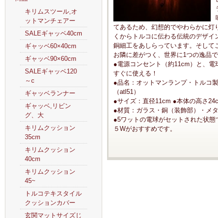
キリムスツール,オ
ットマンチェアー
てあるため、幻想的でやわらかに灯
SALEギャッベ40cm
くからトルコに伝わる伝統のデザイ
銅細工をあしらっています。そして
ギャッベ60×40cm
お隣に差がつく、世界に1つの逸品
ギャッベ90×60cm
●電源コンセント（約11cm）と、
SALEギャッベ120
すぐに使える！
～c
●品名：オットマンランプ・トルコ製
（atl51）
ギャッベランナー
●サイズ：直径11cm ●本体の高さ24
ギャッベ,リビン
●材質：ガラス・銅（装飾部）・メタル
グ、大
●5ワットの電球がセットされた状態
キリムクッション
５Wがおすすめです。
35cm
キリムクッション
40cm
キリムクッション
45~
トルコテキスタイル
クッションカバー
玄関マットサイズじ