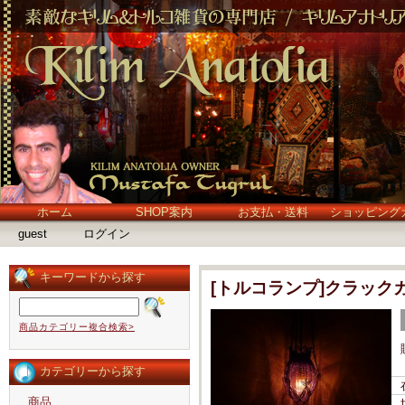
ホーム
SHOP案内
お支払・送料
ショッピング
guest
ログイン
キーワードから探す
[トルコランプ]クラック
商品カテゴリー複合検索>
カテゴリーから探す
商品