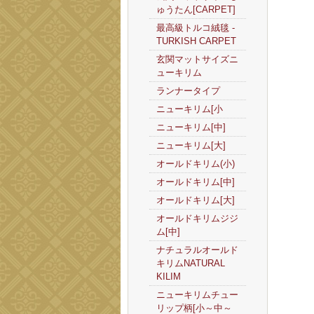
ゅうたん[CARPET]
最高級トルコ絨毯 -
TURKISH CARPET
玄関マットサイズニ
ューキリム
ランナータイプ
ニューキリム[小
ニューキリム[中]
ニューキリム[大]
オールドキリム(小)
オールドキリム[中]
オールドキリム[大]
オールドキリムジジ
ム[中]
ナチュラルオールド
キリムNATURAL
KILIM
ニューキリムチュー
リップ柄[小～中～