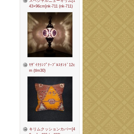
スペシャルニューキリム[1
43×96cm]nk-711 (nk-711)
ﾓｻﾞｲｸﾗﾝﾌﾟﾃｰﾌﾞﾙｽﾀﾝﾄﾞ12c
m (tlm30)
キリムクッションカバー[4