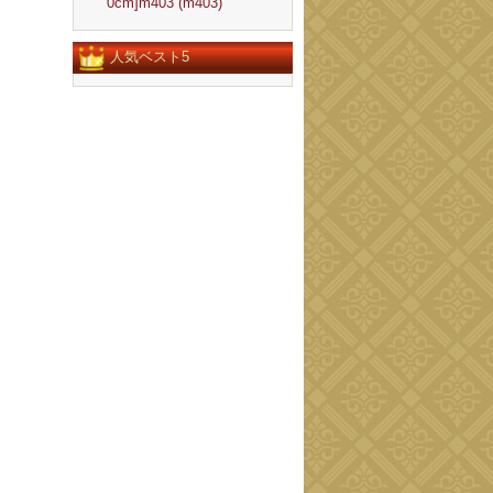
0cm]m403 (m403)
人気ベスト5