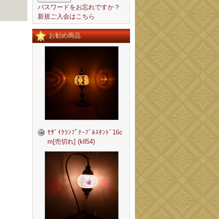
パスワードをお忘れですか？
新規ご入会はこちら
お勧め商品
ﾓｻﾞｲｸﾗﾝﾌﾟﾃｰﾌﾞﾙｽﾀﾝﾄﾞ16c
m[売切れ] (kll54)