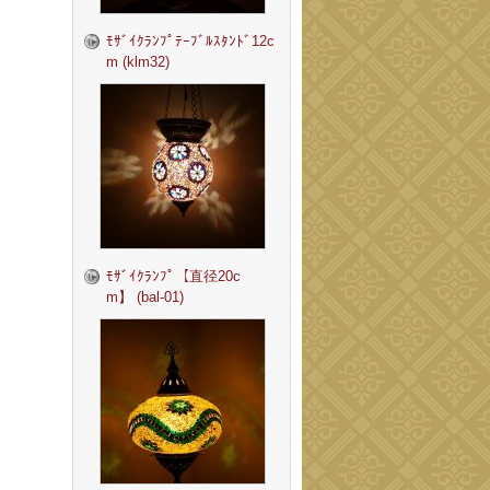
ﾓｻﾞｲｸﾗﾝﾌﾟﾃｰﾌﾞﾙｽﾀﾝﾄﾞ12c
m (klm32)
ﾓｻﾞｲｸﾗﾝﾌﾟ【直径20c
m】 (bal-01)