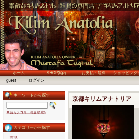
ホーム
SHOP案内
お支払・送料
ショッピング
guest
ログイン
キーワードから探す
京都キリムアナトリア 
商品カテゴリー複合検索>
カテゴリーから探す
商品