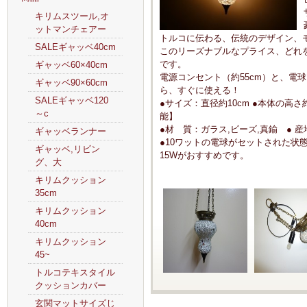
キリムスツール,オ
ットマンチェアー
トルコに伝わる、伝統のデザイン、
SALEギャッベ40cm
このリーズナブルなプライス、どれ
です。
ギャッベ60×40cm
電源コンセント（約55cm）と、電
ギャッベ90×60cm
ら、すぐに使える！
SALEギャッベ120
●サイズ：直径約10cm ●本体の高さ
～c
能】
●材 質：ガラス,ビーズ,真鍮 ● 産地
ギャッベランナー
●10ワットの電球がセットされた状態
ギャッベ,リビン
15Wがおすすめです。
グ、大
キリムクッション
35cm
キリムクッション
40cm
キリムクッション
45~
トルコテキスタイル
クッションカバー
玄関マットサイズじ