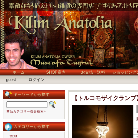
ホーム
SHOP案内
お支払・送料
ショッピング
guest
ログイン
キーワードから探す
【トルコモザイクランプ
商品カテゴリー複合検索>
カテゴリーから探す
商品