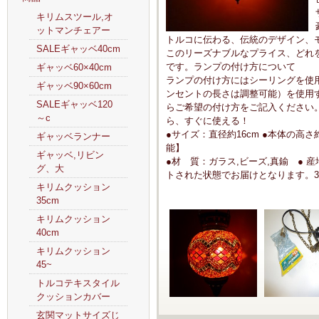
キリムスツール,オ
ットマンチェアー
トルコに伝わる、伝統のデザイン、
SALEギャッベ40cm
このリーズナブルなプライス、どれ
です。ランプの付け方について
ギャッベ60×40cm
ランプの付け方にはシーリングを使
ギャッベ90×60cm
ンセントの長さは調整可能）を使用
SALEギャッベ120
らご希望の付け方をご記入ください。
～c
ら、すぐに使える！
●サイズ：直径約16cm ●本体の高さ
ギャッベランナー
能】
ギャッベ,リビン
●材 質：ガラス,ビーズ,真鍮 ● 産
グ、大
トされた状態でお届けとなります。30
キリムクッション
35cm
キリムクッション
40cm
キリムクッション
45~
トルコテキスタイル
クッションカバー
玄関マットサイズじ