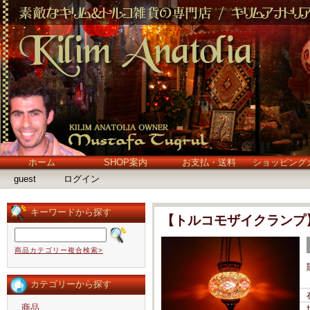
ホーム
SHOP案内
お支払・送料
ショッピング
guest
ログイン
キーワードから探す
【トルコモザイクランプ
商品カテゴリー複合検索>
カテゴリーから探す
商品