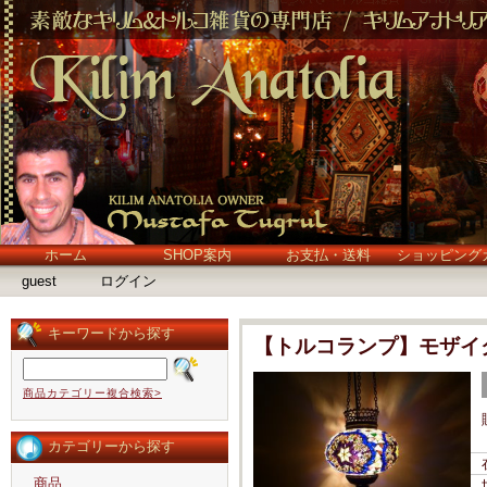
ホーム
SHOP案内
お支払・送料
ショッピング
guest
ログイン
キーワードから探す
【トルコランプ】モザイク
商品カテゴリー複合検索>
カテゴリーから探す
商品