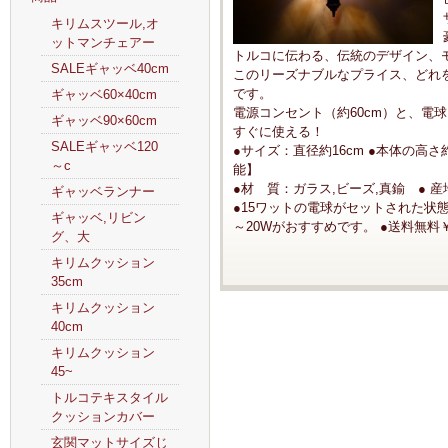
キリムスツール,オ
ットマンチェアー
トルコに伝わる、伝統のデザイン、
SALEギャッベ40cm
このリーズナブルなプライス、どれ
です。
ギャッベ60×40cm
電源コンセント（約60cm）と、電
ギャッベ90×60cm
すぐに使える！
SALEギャッベ120
●サイズ：直径約16cm ●本体の高さ
～c
能】
●材 質：ガラス,ビーズ,真鍮 ● 
ギャッベランナー
●15ワットの電球がセットされた状
ギャッベ,リビン
～20Wがおすすめです。 ●送料無料
グ、大
キリムクッション
35cm
キリムクッション
40cm
キリムクッション
45~
トルコテキスタイル
クッションカバー
玄関マットサイズじ