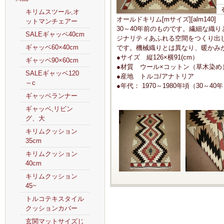
キリムスツール,オ
オールドキリム[mサイズ][alm140]
ットマンチェアー
30～40年前のものです。繊細な織
SALEギャッベ40cm
ジナリティあふれる空間をつくり出
ギャッベ60×40cm
です。機械織りとは異なり、暖かみ
●サイズ 縦126×横91(cm）
ギャッベ90×60cm
●材質 ウール×コットン（草木染め
SALEギャッベ120
●産地 トルコ/アナトリア
～c
●年代： 1970～1980年頃（30～40
ギャッベランナー
ギャッベ,リビン
グ、大
キリムクッション
35cm
キリムクッション
40cm
キリムクッション
45~
トルコテキスタイル
クッションカバー
玄関マットサイズじ