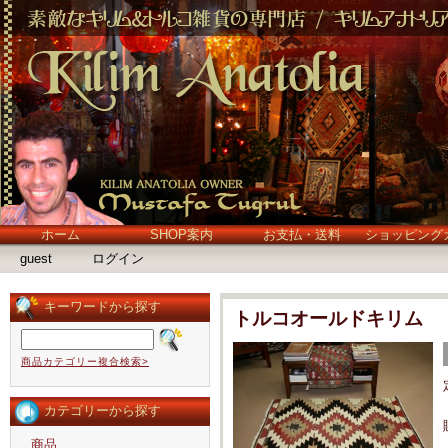
ホーム
SHOP案内
お支払・送料
ショッピング
guest
ログイン
キーワードから探す
トルコオールドキリム
商品カテゴリー複合検索>
カテゴリーから探す
商品