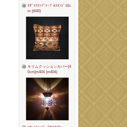
ﾓｻﾞｲｸﾗﾝﾌﾟﾃｰﾌﾞﾙｽﾀﾝﾄﾞ16c
m (tll40)
キリムクッションカバー[4
0cm]m404 (m404)