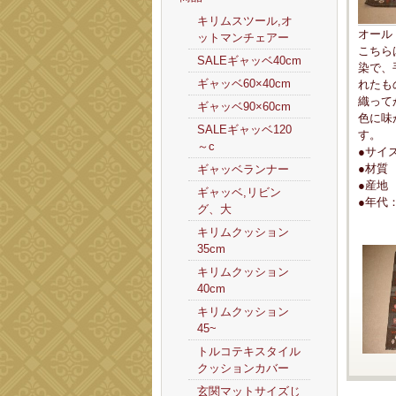
キリムスツール,オ
オール
ットマンチェアー
こちら
SALEギャッベ40cm
染で、
ギャッベ60×40cm
れたも
織って
ギャッベ90×60cm
色に味
SALEギャッベ120
す。
～c
●サイズ
●材質
ギャッベランナー
●産地
ギャッベ,リビン
●年代：
グ、大
キリムクッション
35cm
キリムクッション
40cm
キリムクッション
45~
トルコテキスタイル
クッションカバー
玄関マットサイズじ