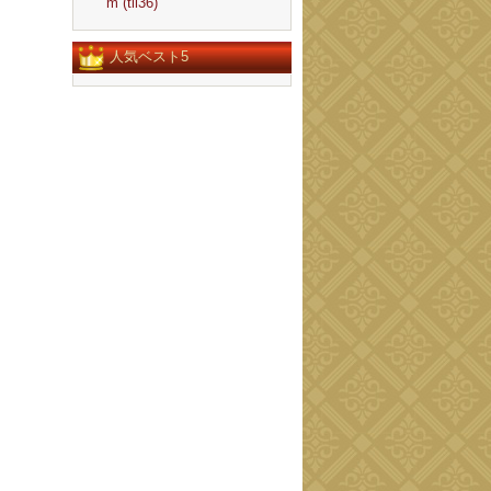
m (tll36)
人気ベスト5