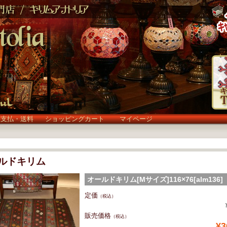
お支払・送料
ショッピングカート
マイページ
ルドキリム
オールドキリム[Mサイズ]116×76[alm136]
(alm136)
定価
（税込）
販売価格
（税込）
¥3