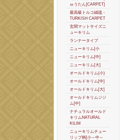
ゅうたん[CARPET]
最高級トルコ絨毯 -
TURKISH CARPET
玄関マットサイズニ
ューキリム
ランナータイプ
ニューキリム[小
ニューキリム[中]
ニューキリム[大]
オールドキリム(小)
オールドキリム[中]
オールドキリム[大]
オールドキリムジジ
ム[中]
ナチュラルオールド
キリムNATURAL
KILIM
ニューキリムチュー
リップ柄[小～中～