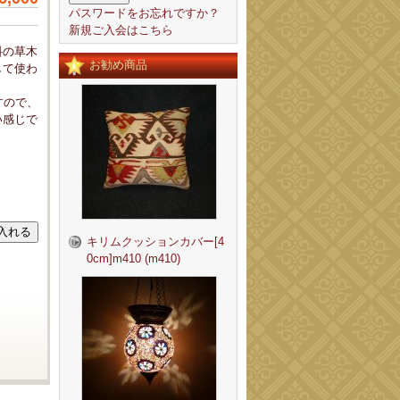
パスワードをお忘れですか？
新規ご入会はこちら
料の草木
お勧め商品
して使わ
すので、
い感じで
キリムクッションカバー[4
0cm]m410 (m410)