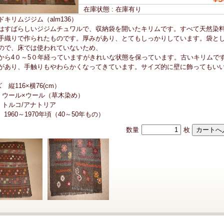
在庫状態 : 在庫有り
ドキリムジジム（alm136）
はすばらしいジジムチュワルで、収納袋を開いたキリムです。すべて天然染
手織りで作られたものです。厚みがあり、とてもしっかりしています。袋と
ので、床では使われていないため、
から4０～5０年経っていますがきれいな状態を保っています。古いキリムで
があり、手触りもやわらかくなってきています。サイズ的に壁に飾ってもい
 縦116×横76(cm）
 ウール×ウール（草木染め）
 トルコ/アナトリア
 1960～1970年頃（40～50年もの）
数量
枚