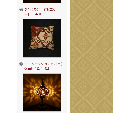
ﾓｻﾞｲｸﾗﾝﾌﾟ【直径20c
m】 (bal-01)
キリムクッションカバー[4
0cm]m411 (m411)