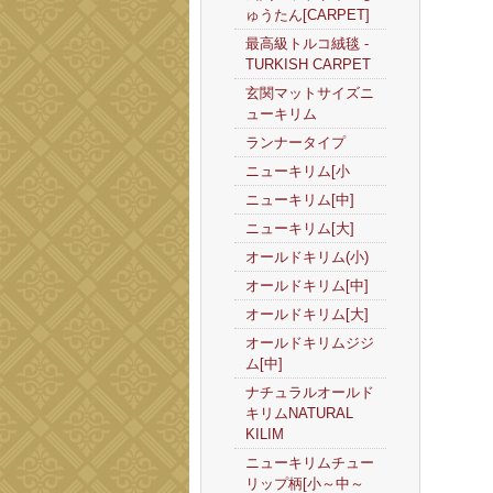
ゅうたん[CARPET]
最高級トルコ絨毯 -
TURKISH CARPET
玄関マットサイズニ
ューキリム
ランナータイプ
ニューキリム[小
ニューキリム[中]
ニューキリム[大]
オールドキリム(小)
オールドキリム[中]
オールドキリム[大]
オールドキリムジジ
ム[中]
ナチュラルオールド
キリムNATURAL
KILIM
ニューキリムチュー
リップ柄[小～中～