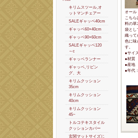
キリムスツール,オ
オール
ットマンチェアー
こちら
SALEギャッベ40cm
料の草
ギャッベ60×40cm
袋とし
織って
ギャッベ90×60cm
色に味
SALEギャッベ120
す。
～c
●サイズ
●材質
ギャッベランナー
●産地
ギャッベ,リビン
●年代：
グ、大
キリムクッション
35cm
キリムクッション
40cm
キリムクッション
45~
トルコテキスタイル
クッションカバー
玄関マットサイズじ