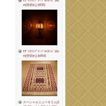
ﾓｻﾞｲｸﾗﾝﾌﾟﾃｰﾌﾞﾙｽﾀﾝﾄﾞ16c
m[売切れ] (tll35)
ﾓｻﾞｲｸﾗﾝﾌﾟﾃｰﾌﾞﾙｽﾀﾝﾄﾞ16c
m[売切れ] (kll54)
スペシャルニューキリム[1