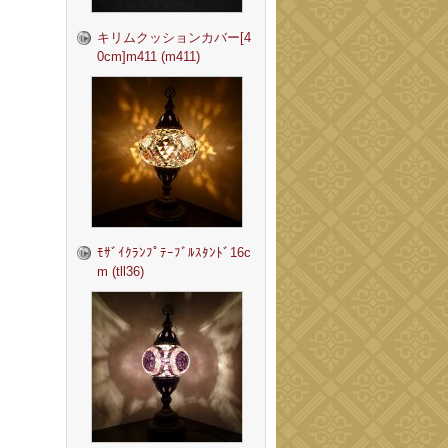
キリムクッションカバー[4
0cm]m411 (m411)
ﾓｻﾞｲｸﾗﾝﾌﾟﾃｰﾌﾞﾙｽﾀﾝﾄﾞ16c
m (tll36)