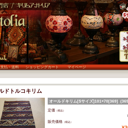
お支払・送料
ショッピングカート
マイページ
ルドトルコキリム
オールドキリム[Sサイズ]101×70[369] (369
定価
（税込）
販売価格
（税込）
¥3