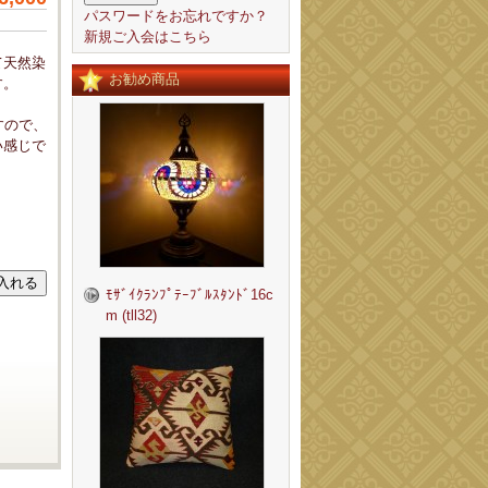
パスワードをお忘れですか？
新規ご入会はこちら
て天然染
お勧め商品
す。
すので、
い感じで
ﾓｻﾞｲｸﾗﾝﾌﾟﾃｰﾌﾞﾙｽﾀﾝﾄﾞ16c
m (tll32)