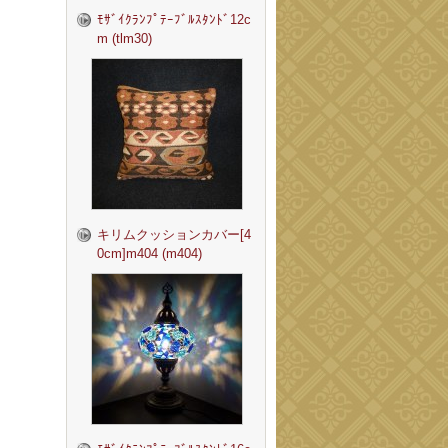
ﾓｻﾞｲｸﾗﾝﾌﾟﾃｰﾌﾞﾙｽﾀﾝﾄﾞ12c
m (tlm30)
キリムクッションカバー[4
0cm]m404 (m404)