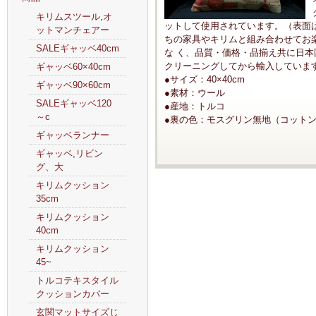
キリムスツール,オ
ットして使用されています。（表面
ットマンチェアー
ちの家具やキリムと組み合わせてお
SALEギャッベ40cm
な く、品質・価格・品揃え共に日
クリーニングしてから輸入していま
ギャッベ60×40cm
●サイズ：40×40cm
ギャッベ90×60cm
●素材：ウール
SALEギャッベ120
●産地：トルコ
～c
●裏の色：モスグリン無地（コット
ギャッベランナー
ギャッベ,リビン
グ、大
キリムクッション
35cm
キリムクッション
40cm
キリムクッション
45~
トルコテキスタイル
クッションカバー
玄関マットサイズじ