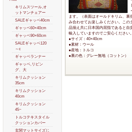
キリムスツール,オ
ットマンチェアー
ます。（表面はオールドキリム、裏
SALEギャッベ40cm
み合わせてお楽しみください。この
品揃え共に日本国内屈指であると自
ギャッベ60×40cm
輸入していますのでご安心ください
ギャッベ90×60cm
●サイズ：40×40cm
SALEギャッベ120
●素材：ウール
～c
●産地：トルコ
●裏の色：グレー無地（コットン）
ギャッベランナー
ギャッベ,リビン
グ、大
キリムクッション
35cm
キリムクッション
40cm
キリムクッション
45~
トルコテキスタイル
クッションカバー
玄関マットサイズじ